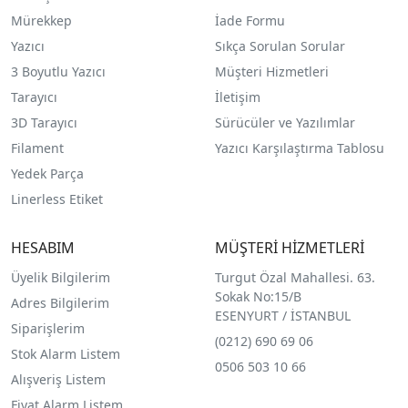
Mürekkep
İade Formu
Yazıcı
Sıkça Sorulan Sorular
3 Boyutlu Yazıcı
Müşteri Hizmetleri
Tarayıcı
İletişim
3D Tarayıcı
Sürücüler ve Yazılımlar
Filament
Yazıcı Karşılaştırma Tablosu
Yedek Parça
Linerless Etiket
HESABIM
MÜŞTERİ HİZMETLERİ
Üyelik Bilgilerim
Turgut Özal Mahallesi. 63.
Sokak No:15/B
Adres Bilgilerim
ESENYURT / İSTANBUL
Siparişlerim
(0212) 690 69 0
6
Stok Alarm Listem
0506 503 10 66
Alışveriş Listem
Fiyat Alarm Listem