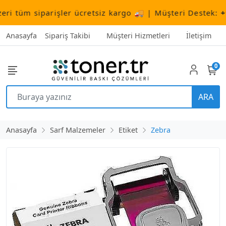
tüm siparişler ücretsiz kargo 🚚 | Müşteri Destek:
+90 
Anasayfa
Sipariş Takibi
Müşteri Hizmetleri
İletişim
0
ARA
Anasayfa
Sarf Malzemeler
Etiket
Zebra