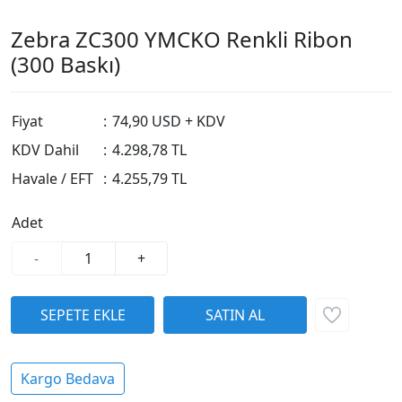
Zebra ZC300 YMCKO Renkli Ribon
(300 Baskı)
Fiyat
:
74,90 USD + KDV
KDV Dahil
:
4.298,78 TL
Havale / EFT
:
4.255,79 TL
Adet
-
+
Kargo Bedava