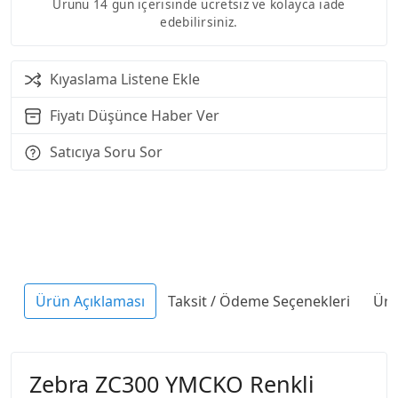
Ürünü 14 gün içerisinde ücretsiz ve kolayca iade
edebilirsiniz.
Kıyaslama Listene Ekle
Fiyatı Düşünce Haber Ver
Satıcıya Soru Sor
Ürün Açıklaması
Taksit / Ödeme Seçenekleri
Ürü
Zebra ZC300 YMCKO Renkli