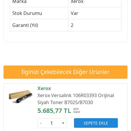
Marka
Xerox
Stok Durumu
Var
Garanti (Yıl)
2
İlginizi Çekebilecek Diğer Ürünler
Xerox
Xerox Versalink 106R03393 Orijinal
Siyah Toner B7025/B7030
5.685,77 TL
SEPETE EKLE
-
+