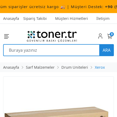
siparişler ücretsiz kargo 🚚 | Müşteri Destek:
+90 (506
Anasayfa
Sipariş Takibi
Müşteri Hizmetleri
İletişim
0
ARA
Anasayfa
Sarf Malzemeler
Drum Uniteleri
Xerox