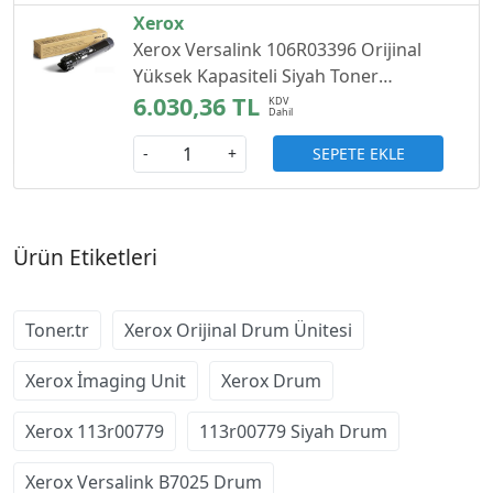
Xerox
Xerox Versalink 106R03396 Orijinal
Yüksek Kapasiteli Siyah Toner
B7025/B7030
6.030,36 TL
SEPETE EKLE
-
+
Ürün Etiketleri
Toner.tr
Xerox Orijinal Drum Ünitesi
Xerox İmaging Unit
Xerox Drum
Xerox 113r00779
113r00779 Siyah Drum
Xerox Versalink B7025 Drum