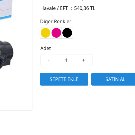
Havale / EFT
:
540,36 TL
Diğer Renkler
Adet
-
+