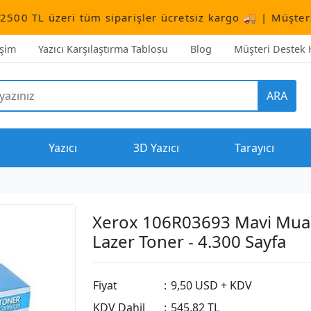
eri tüm siparişler ücretsiz kargo 🚚 | Müşteri Destek:
+
işim
Yazıcı Karşılaştırma Tablosu
Blog
Müşteri Destek H
ARA
Yazıcı
3D Yazıcı
Tarayıcı
Xerox 106R03693 Mavi Mua
Lazer Toner - 4.300 Sayfa
Fiyat
:
9,50 USD + KDV
KDV Dahil
:
545,82 TL