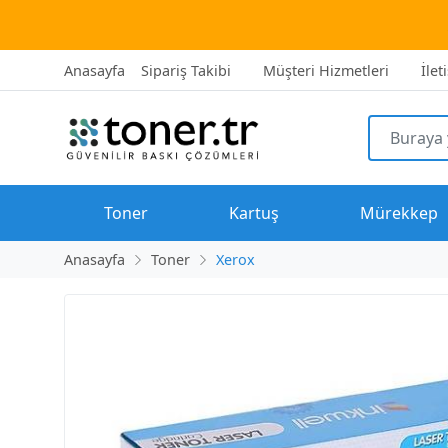
2500 TL üz
Anasayfa
Sipariş Takibi
Müşteri Hizmetleri
İlet
Toner
Kartuş
Mürekkep
Anasayfa
Toner
Xerox