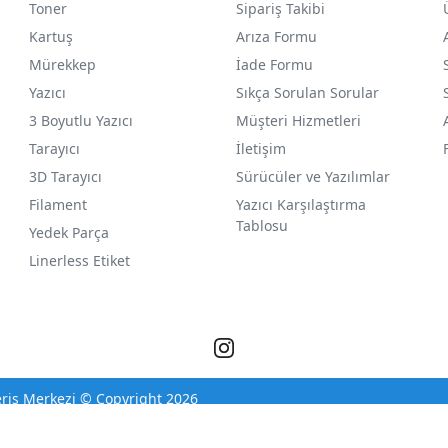
Toner
Sipariş Takibi
Kartuş
Arıza Formu
Mürekkep
İade Formu
Yazıcı
Sıkça Sorulan Sorular
3 Boyutlu Yazıcı
Müşteri Hizmetleri
Tarayıcı
İletişim
3D Tarayıcı
Sürücüler ve Yazılımlar
Filament
Yazıcı Karşılaştırma
Tablosu
Yedek Parça
Linerless Etiket
eriş Merkezi © Copyright 2026
®
PlatinMarket
E-Ticaret Sistemi
İle Hazırlanmıştır.