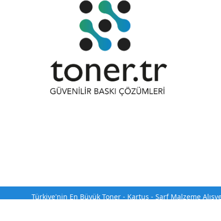
Türkiye'nin En Büyük Toner - Kartuş - Sarf Malzeme Alışv