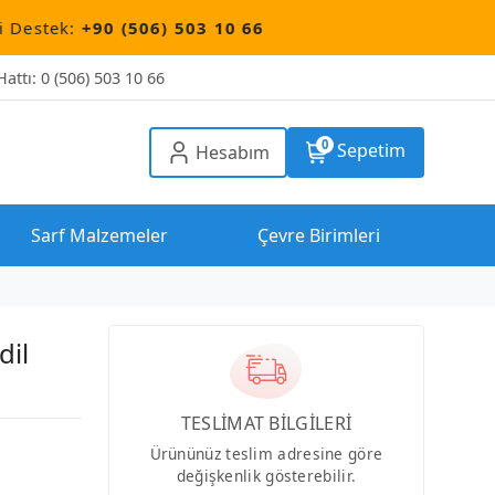
90 (506) 503 10 66
attı: 0 (506) 503 10 66
0
Sepetim
Hesabım
Sarf Malzemeler
Çevre Birimleri
dil
TESLİMAT BİLGİLERİ
Ürününüz teslim adresine göre
değişkenlik gösterebilir.