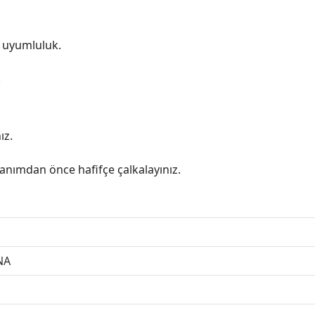
m uyumluluk.
.
ız.
nımdan önce hafifçe çalkalayınız.
NA