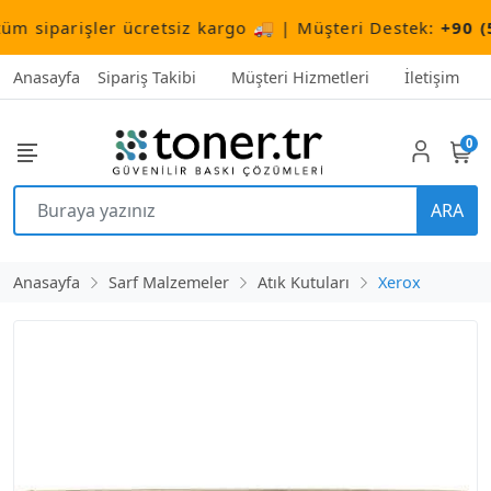
siparişler ücretsiz kargo 🚚 | Müşteri Destek:
+90 (506
Anasayfa
Sipariş Takibi
Müşteri Hizmetleri
İletişim
0
ARA
Anasayfa
Sarf Malzemeler
Atık Kutuları
Xerox