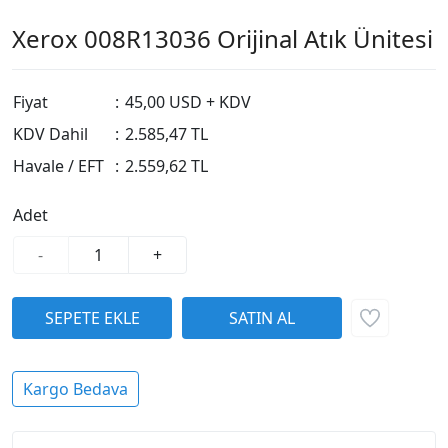
Xerox 008R13036 Orijinal Atık Ünitesi
Fiyat
:
45,00 USD + KDV
KDV Dahil
:
2.585,47 TL
Havale / EFT
:
2.559,62 TL
Adet
-
+
Kargo Bedava