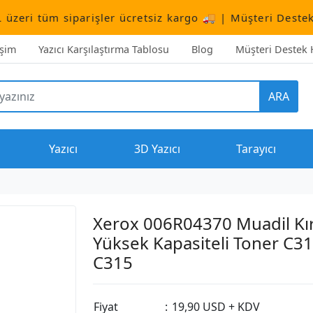
iparişler ücretsiz kargo 🚚 | Müşteri Destek:
+90 (506)
işim
Yazıcı Karşılaştırma Tablosu
Blog
Müşteri Destek H
ARA
Yazıcı
3D Yazıcı
Tarayıcı
Xerox 006R04370 Muadil Kı
Yüksek Kapasiteli Toner C31
C315
Fiyat
:
19,90 USD + KDV