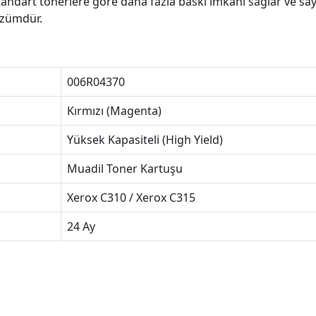
standart tonerlere göre daha fazla baskı imkanı sağlar ve sa
çözümdür.
006R04370
Kırmızı (Magenta)
Yüksek Kapasiteli (High Yield)
Muadil Toner Kartuşu
Xerox C310 / Xerox C315
24 Ay