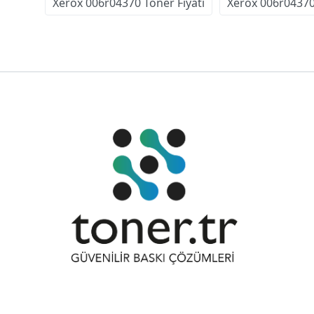
Xerox 006r04370 Toner Fiyatı
Xerox 006r04370 