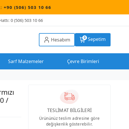
 503 10 66
attı: 0 (506) 503 10 66
0
Sepetim
Hesabım
Sarf Malzemeler
Çevre Birimleri
rmızı
0 /
TESLİMAT BİLGİLERİ
Ürününüz teslim adresine göre
değişkenlik gösterebilir.