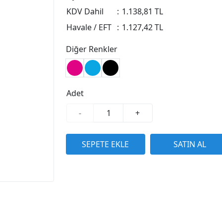
KDV Dahil
:
1.138,81 TL
Havale / EFT
:
1.127,42 TL
Diğer Renkler
Adet
-
+