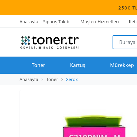
2500 TL üzeri tüm s
Anasayfa
Sipariş Takibi
Müşteri Hizmetleri
İlet
Toner
Kartuş
Mürekkep
Anasayfa
Toner
Xerox