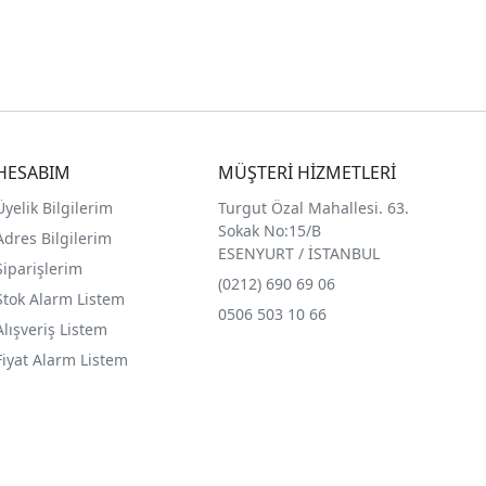
HESABIM
MÜŞTERİ HİZMETLERİ
Üyelik Bilgilerim
Turgut Özal Mahallesi. 63.
Sokak No:15/B
Adres Bilgilerim
ESENYURT / İSTANBUL
Siparişlerim
(0212) 690 69 0
6
Stok Alarm Listem
0506 503 10 66
Alışveriş Listem
Fiyat Alarm Listem