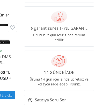
ünler
{{garantisuresi}} YIL GARANTİ
Ürününüz gün içerisinde teslim
edilir
k
k DMS-
TS
00M/
14 GÜNDE İADE
,00 TL
RJ45, 1x
 USD +
Ürünü 14 gün içerisinde ücretsiz ve
FP+
kolayca iade edebilirsiniz.
ilemez
h
TE EKLE
Satıcıya Soru Sor