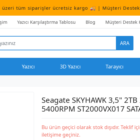
siparişler ücretsiz kargo 🚚 | Müşteri Destek:
+90 (506
işim
Yazıcı Karşılaştırma Tablosu
Blog
Müşteri Destek H
ARA
Yazıcı
3D Yazıcı
Tarayıcı
Seagate SKYHAWK 3,5" 2TB
5400RPM ST2000VX017 SAT
Bu ürün geçici olarak stok dışıdır. Teklif iç
iletişime geçiniz.