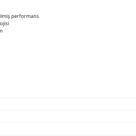
dilmiş performans
jisi
ım