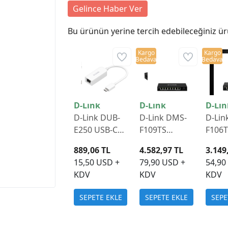
Gelince Haber Ver
Bu ürünün yerine tercih edebileceğiniz ür
Kargo
Kargo
Bedava
Bedava
D-Link
D-Link
D-Lin
D-Link DUB-
D-Link DMS-
D-Lin
E250 USB-C
F109TS
F106
2.5G Gigabit
8x1000M/
5x10
889,06 TL
4.582,97 TL
3.149
Ethernet
2.5G RJ45, 1x
2.5G 
15,50 USD +
79,90 USD +
54,90
Adaptör
10G SFP+
10G S
KDV
KDV
KDV
Yönetilemez
Yönet
Switch
Switc
SEPETE EKLE
SEPETE EKLE
SEPE