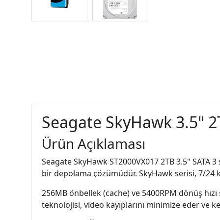
Seagate SkyHawk 3.5" 
Ürün Açıklaması
Seagate SkyHawk ST2000VX017 2TB 3.5" SATA 3 sab
bir depolama çözümüdür. SkyHawk serisi, 7/24 kes
256MB önbellek (cache) ve 5400RPM dönüş hızı sa
teknolojisi, video kayıplarını minimize eder ve k