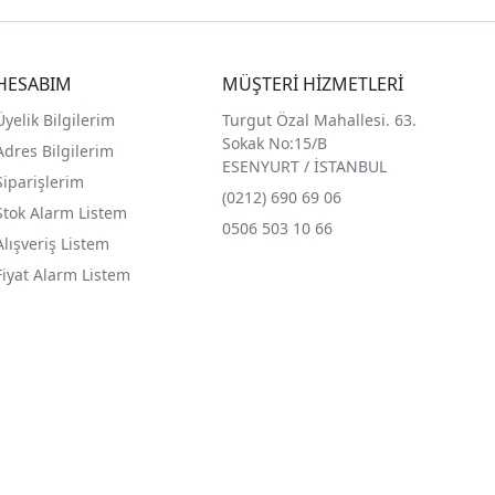
HESABIM
MÜŞTERİ HİZMETLERİ
Üyelik Bilgilerim
Turgut Özal Mahallesi. 63.
Sokak No:15/B
Adres Bilgilerim
ESENYURT / İSTANBUL
Siparişlerim
(0212) 690 69 0
6
Stok Alarm Listem
0506 503 10 66
Alışveriş Listem
Fiyat Alarm Listem