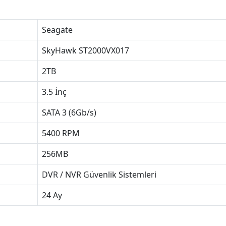
Seagate
SkyHawk ST2000VX017
2TB
3.5 İnç
SATA 3 (6Gb/s)
5400 RPM
256MB
DVR / NVR Güvenlik Sistemleri
24 Ay