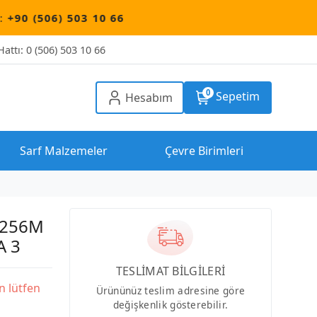
) 503 10 66
attı: 0 (506) 503 10 66
0
Sepetim
Hesabım
Sarf Malzemeler
Çevre Birimleri
 256M
A 3
TESLİMAT BİLGİLERİ
in lütfen
Ürününüz teslim adresine göre
değişkenlik gösterebilir.