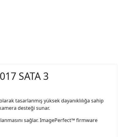
017 SATA 3
olarak tasarlanmış yüksek dayanıklılığa sahip
 kamera desteği sunar.
aklanmasını sağlar. ImagePerfect™ firmware