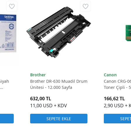
Brother
Canon
Siyah
Brother DR-630 Muadil Drum
Canon CRG-06
Ünitesi - 12.000 Sayfa
Toner Çipli - 
632,00 TL
166,62 TL
11,00 USD + KDV
2,90 USD + 
SEPETE EKLE
SEPE