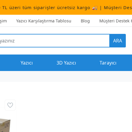
m siparişler ücretsiz kargo 🚚 | Müşteri Destek:
+90 (5
işim
Yazıcı Karşılaştırma Tablosu
Blog
Müşteri Destek H
ARA
Yazıcı
3D Yazıcı
Tarayıcı