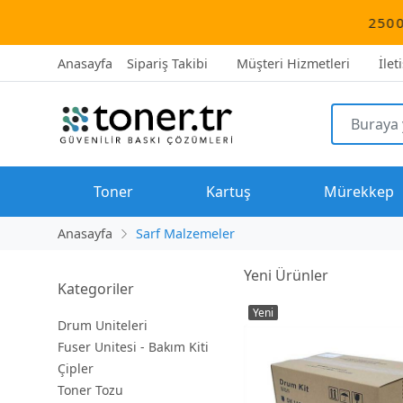
2500 TL üzeri tü
Anasayfa
Sipariş Takibi
Müşteri Hizmetleri
İlet
Toner
Kartuş
Mürekkep
Anasayfa
Sarf Malzemeler
Yeni Ürünler
Kategoriler
Yeni
Drum Uniteleri
Fuser Unitesi - Bakım Kiti
Çipler
Toner Tozu