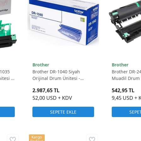
Brother
Brother
-1035
Brother DR-1040 Siyah
Brother DR-2
tesi -
Orijinal Drum Ünitesi -
Muadil Drum Ü
10.000 Sayfa
12.000 Sayfa
2.987,65 TL
542,95 TL
52,00 USD + KDV
9,45 USD + 
SEPETE EKLE
SEPE
Kargo