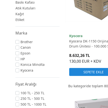
Baskı Kafası
Atık Kutuları
Kağıt
Etiket
Marka
Kyocera
Kyocera DK-1150 Orijina
Brother
Drum Ünitesi - 100.000 
Canon
Epson
8.632,26 TL
HP
130,00 EUR + KDV
Konica Minolta
Kyocera
SEPETE EKLE
Lexmark
Oki
Fiyat Aralığı
Bu kategoride toplam
80
Samsung
100 TL - 250 TL
Sharp
250 TL - 500 TL
Zebra
500 TL - 1000 TL