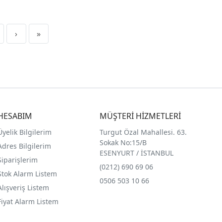
›
»
HESABIM
MÜŞTERİ HİZMETLERİ
Üyelik Bilgilerim
Turgut Özal Mahallesi. 63.
Sokak No:15/B
Adres Bilgilerim
ESENYURT / İSTANBUL
Siparişlerim
(0212) 690 69 0
6
Stok Alarm Listem
0506 503 10 66
Alışveriş Listem
Fiyat Alarm Listem