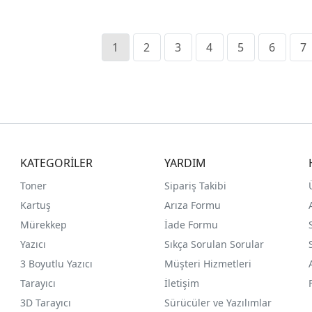
1
2
3
4
5
6
7
KATEGORİLER
YARDIM
Toner
Sipariş Takibi
Kartuş
Arıza Formu
Mürekkep
İade Formu
Yazıcı
Sıkça Sorulan Sorular
3 Boyutlu Yazıcı
Müşteri Hizmetleri
Tarayıcı
İletişim
3D Tarayıcı
Sürücüler ve Yazılımlar