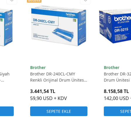
Bedava
Brother
Brother
Siyah
Brother DR-240CL-CMY
Brother DR-32
-
Renkli Orijinal Drum Ünitesi
Drum Ünitesi 
- 15.000 Sayfa
3.441,54 TL
8.158,58 TL
59,90 USD + KDV
142,00 USD
SEPETE EKLE
SEPE