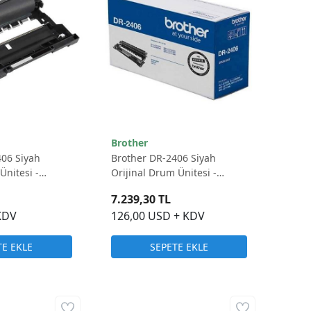
Brother
406 Siyah
Brother DR-2406 Siyah
nitesi -
Orijinal Drum Ünitesi -
12.000 Sayfa
7.239,30 TL
KDV
126,00 USD + KDV
TE EKLE
SEPETE EKLE