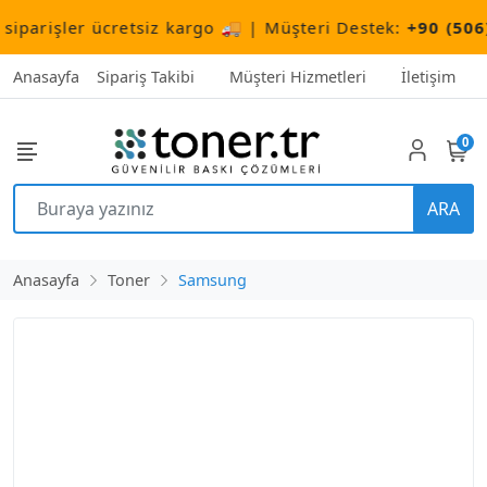
arişler ücretsiz kargo 🚚 | Müşteri Destek:
+90 (506) 5
Anasayfa
Sipariş Takibi
Müşteri Hizmetleri
İletişim
0
ARA
Anasayfa
Toner
Samsung