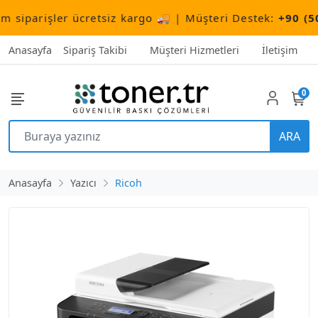
parişler ücretsiz kargo 🚚 | Müşteri Destek:
+90 (506) 
Anasayfa
Sipariş Takibi
Müşteri Hizmetleri
İletişim
0
ARA
Anasayfa
Yazıcı
Ricoh