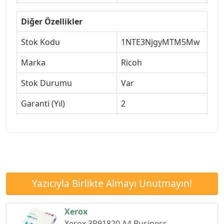
Diğer Özellikler
Stok Kodu
1NTE3NjgyMTM5Mw
Marka
Ricoh
Stok Durumu
Var
Garanti (Yıl)
2
Yazıcıyla Birlikte Almayı Unutmayın!
Xerox
Xerox 3R91820 A4 Business