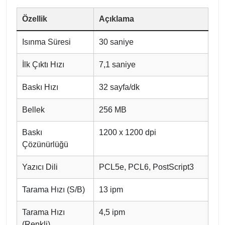
Özellik
Açıklama
Isınma Süresi
30 saniye
İlk Çıktı Hızı
7,1 saniye
Baskı Hızı
32 sayfa/dk
Bellek
256 MB
Baskı
1200 x 1200 dpi
Çözünürlüğü
Yazıcı Dili
PCL5e, PCL6, PostScript3
Tarama Hızı (S/B)
13 ipm
Tarama Hızı
4,5 ipm
(Renkli)