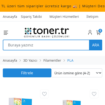
L üzeri tüm siparişler ücretsiz kargo 🚚 | Müşteri Dest
Anasayfa
Sipariş Takibi
Müşteri Hizmetleri
İletişim
0
ARA
Anasayfa
3D Yazıcı
Filamentler
PLA
Filtrele