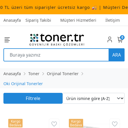
TL üzeri tüm siparişler ücretsiz kargo 🚚 | Müşteri Des
Anasayfa
Sipariş Takibi
Müşteri Hizmetleri
İletişim
0
ARA
Anasayfa
Toner
Orijinal Tonerler
Oki Orijinal Tonerler
Filtrele
Kargo
Kargo
Bedava
Bedava