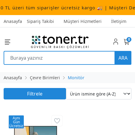
 TL üzeri tüm siparişler ücretsiz kargo 🚚 | Müşteri De
Anasayfa
Sipariş Takibi
Müşteri Hizmetleri
İletişim
0
ARA
Anasayfa
Çevre Birimleri
Monitör
Filtrele
Aynı
Gün
Ücretsiz