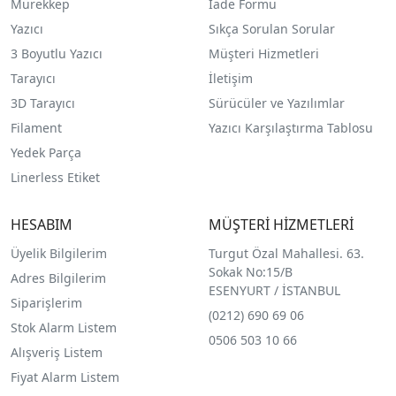
Mürekkep
İade Formu
Yazıcı
Sıkça Sorulan Sorular
3 Boyutlu Yazıcı
Müşteri Hizmetleri
Tarayıcı
İletişim
3D Tarayıcı
Sürücüler ve Yazılımlar
Filament
Yazıcı Karşılaştırma Tablosu
Yedek Parça
Linerless Etiket
HESABIM
MÜŞTERİ HİZMETLERİ
Üyelik Bilgilerim
Turgut Özal Mahallesi. 63.
Sokak No:15/B
Adres Bilgilerim
ESENYURT / İSTANBUL
Siparişlerim
(0212) 690 69 0
6
Stok Alarm Listem
0506 503 10 66
Alışveriş Listem
Fiyat Alarm Listem