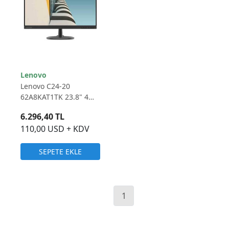
Lenovo
Lenovo C24-20
62A8KAT1TK 23.8" 4
MS 75 Hz HDMI+VGA
6.296,40 TL
Full HD LED Monitör
110,00 USD + KDV
SEPETE EKLE
1