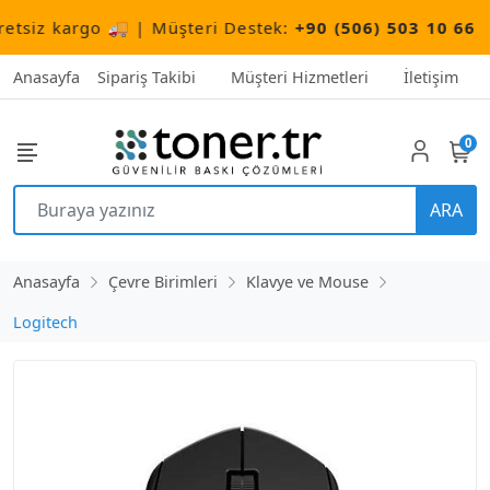
tsiz kargo 🚚 | Müşteri Destek:
+90 (506) 503 10 66
Anasayfa
Sipariş Takibi
Müşteri Hizmetleri
İletişim
0
ARA
Anasayfa
Çevre Birimleri
Klavye ve Mouse
Logitech