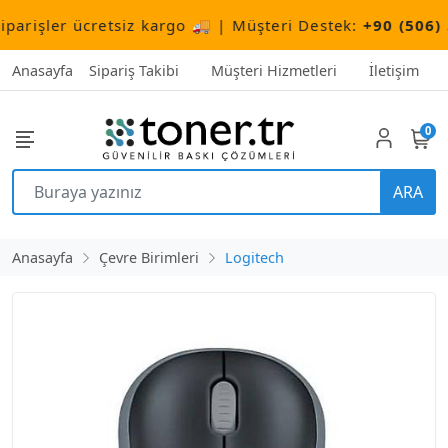
rişler ücretsiz kargo 🚚 | Müşteri Destek:
+90 (506) 50
Anasayfa
Sipariş Takibi
Müşteri Hizmetleri
İletişim
0
ARA
Anasayfa
Çevre Birimleri
Logitech