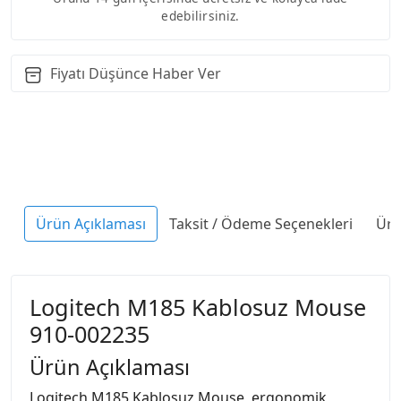
edebilirsiniz.
Fiyatı Düşünce Haber Ver
Ürün Açıklaması
Taksit / Ödeme Seçenekleri
Ürü
Logitech M185 Kablosuz Mouse
910-002235
Ürün Açıklaması
Logitech M185 Kablosuz Mouse, ergonomik