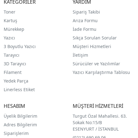
KATEGORİLER
YARDIM
Toner
Sipariş Takibi
Kartuş
Arıza Formu
Mürekkep
İade Formu
Yazıcı
Sıkça Sorulan Sorular
3 Boyutlu Yazıcı
Müşteri Hizmetleri
Tarayıcı
İletişim
3D Tarayıcı
Sürücüler ve Yazılımlar
Filament
Yazıcı Karşılaştırma Tablosu
Yedek Parça
Linerless Etiket
HESABIM
MÜŞTERİ HİZMETLERİ
Üyelik Bilgilerim
Turgut Özal Mahallesi. 63.
Sokak No:15/B
Adres Bilgilerim
ESENYURT / İSTANBUL
Siparişlerim
(0212) 690 69 0
6