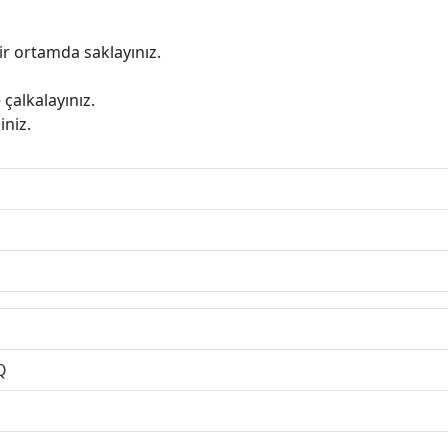
r ortamda saklayınız.
çalkalayınız.
niz.
Q