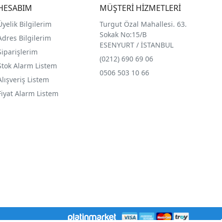
HESABIM
MÜŞTERİ HİZMETLERİ
Üyelik Bilgilerim
Turgut Özal Mahallesi. 63.
Sokak No:15/B
Adres Bilgilerim
ESENYURT / İSTANBUL
Siparişlerim
(0212) 690 69 0
6
Stok Alarm Listem
0506 503 10 66
Alışveriş Listem
Fiyat Alarm Listem