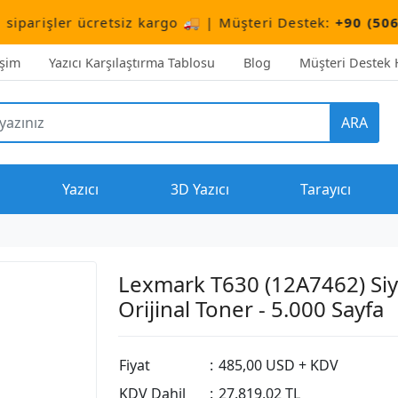
ücretsiz kargo 🚚 | Müşteri Destek:
+90 (506) 503 10 6
işim
Yazıcı Karşılaştırma Tablosu
Blog
Müşteri Destek H
ARA
Yazıcı
3D Yazıcı
Tarayıcı
Lexmark T630 (12A7462) Si
Orijinal Toner - 5.000 Sayfa
Fiyat
:
485,00 USD + KDV
KDV Dahil
:
27.819,02 TL