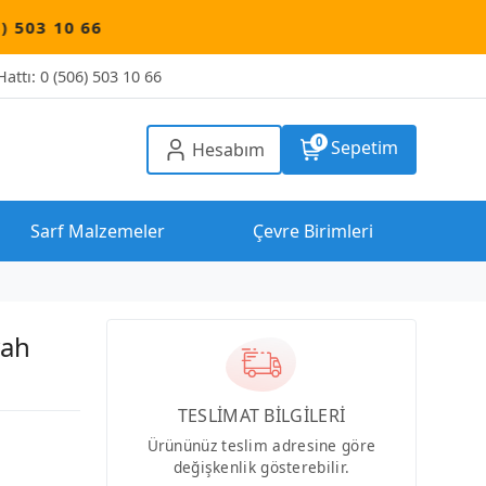
6
attı: 0 (506) 503 10 66
0
Sepetim
Hesabım
Sarf Malzemeler
Çevre Birimleri
yah
TESLİMAT BİLGİLERİ
Ürününüz teslim adresine göre
değişkenlik gösterebilir.