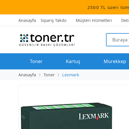
2500 TL üzeri tüm siparişler 
Anasayfa
Sipariş Takibi
Müşteri Hizmetleri
İlet
Toner
Kartuş
Mürekkep
Anasayfa
Toner
Lexmark