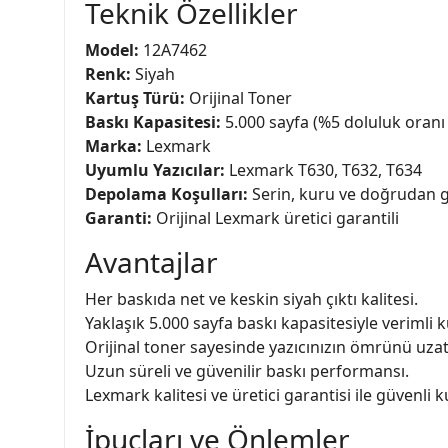
Teknik Özellikler
Model:
12A7462
Renk:
Siyah
Kartuş Türü:
Orijinal Toner
Baskı Kapasitesi:
5.000 sayfa (%5 doluluk oranı
Marka:
Lexmark
Uyumlu Yazıcılar:
Lexmark T630, T632, T634
Depolama Koşulları:
Serin, kuru ve doğrudan g
Garanti:
Orijinal Lexmark üretici garantili
Avantajlar
Her baskıda net ve keskin siyah çıktı kalitesi.
Yaklaşık 5.000 sayfa baskı kapasitesiyle verimli k
Orijinal toner sayesinde yazıcınızın ömrünü uzatı
Uzun süreli ve güvenilir baskı performansı.
Lexmark kalitesi ve üretici garantisi ile güvenli k
İpuçları ve Önlemler