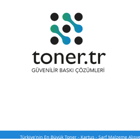
Türkiye'nin En Büyük Toner - Kartuş - Sarf Malzeme Alışv