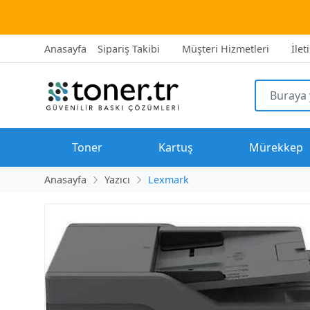
2500 TL üze
Anasayfa
Sipariş Takibi
Müşteri Hizmetleri
İlet
Toner
Kartuş
Mürekkep
Anasayfa
Yazıcı
Lexmark