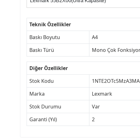
Lexmark 55B2X00(Ultra Kapasite)
Teknik Özellikler
Baskı Boyutu
A4
Baskı Türü
Mono Çok Fonksiyo
Diğer Özellikler
Stok Kodu
1NTE2OTc5MzA3MA
Marka
Lexmark
Stok Durumu
Var
Garanti (Yıl)
2