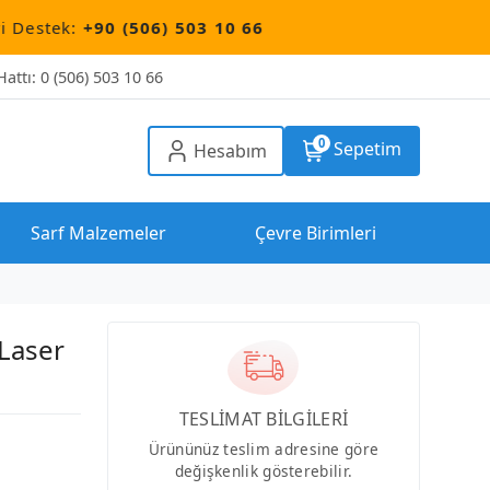
0 (506) 503 10 66
attı: 0 (506) 503 10 66
0
Sepetim
Hesabım
Sarf Malzemeler
Çevre Birimleri
Laser
TESLİMAT BİLGİLERİ
Ürününüz teslim adresine göre
değişkenlik gösterebilir.