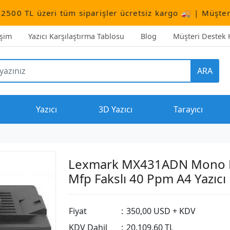
ri tüm siparişler ücretsiz kargo 🚚 | Müşteri Destek:
+9
işim
Yazıcı Karşılaştırma Tablosu
Blog
Müşteri Destek H
ARA
Yazıcı
3D Yazıcı
Tarayıcı
Lexmark MX431ADN Mono 
Mfp Fakslı 40 Ppm A4 Yazıcı
Fiyat
:
350,00 USD + KDV
KDV Dahil
:
20.109,60 TL