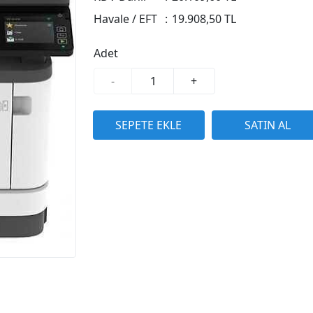
Havale / EFT
:
19.908,50 TL
Adet
-
+