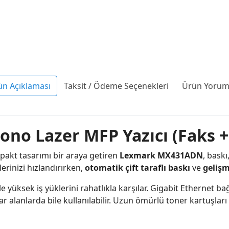
ün Açıklaması
Taksit / Ödeme Seçenekleri
Ürün Yoruml
 Lazer MFP Yazıcı (Faks + 
pakt tasarımı bir araya getiren
Lexmark MX431ADN
, baskı
lerinizi hızlandırırken,
otomatik çift taraflı baskı
ve
gelişm
ile yüksek iş yüklerini rahatlıkla karşılar. Gigabit Ethernet 
lanlarda bile kullanılabilir. Uzun ömürlü toner kartuşları ve 