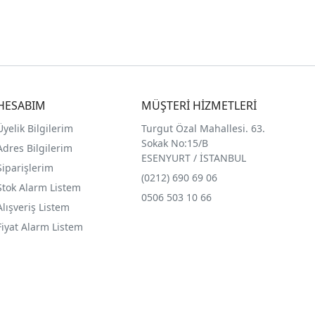
HESABIM
MÜŞTERİ HİZMETLERİ
Üyelik Bilgilerim
Turgut Özal Mahallesi. 63.
Sokak No:15/B
Adres Bilgilerim
ESENYURT / İSTANBUL
Siparişlerim
(0212) 690 69 0
6
Stok Alarm Listem
0506 503 10 66
Alışveriş Listem
Fiyat Alarm Listem