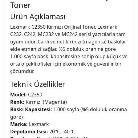
Toner
Ürün Açıklaması
Lexmark C2350 Kırmızı Orijinal Toner, Lexmark
C232, C242, MC232 ve MC242 serisi yazıcılarla tam
uyumludur. Canlı ve net kırmızı (magenta) baskılar
elde etmenizi sağlar. %5 doluluk oranına göre
1.000 sayfa baskı kapasitesine sahip olup küçük ve
orta ölçekli ofisler için ekonomik ve güvenilir bir
çözümdür.
Teknik Özellikler
Model:
C2350
Renk:
Kırmızı (Magenta)
Baskı Kapasitesi:
1.000 sayfa (%5 doluluk oranına
göre)
Marka:
Lexmark
Depolama Isısı:
20°C - 40°C