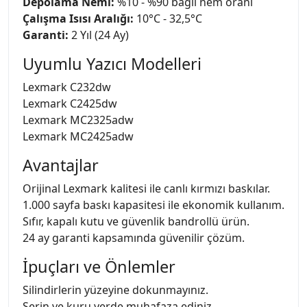
Depolama Nemi:
%10 - %90 bağlı nem oranı
Çalışma Isısı Aralığı:
10°C - 32,5°C
Garanti:
2 Yıl (24 Ay)
Uyumlu Yazıcı Modelleri
Lexmark C232dw
Lexmark C2425dw
Lexmark MC2325adw
Lexmark MC2425adw
Avantajlar
Orijinal Lexmark kalitesi ile canlı kırmızı baskılar.
1.000 sayfa baskı kapasitesi ile ekonomik kullanım.
Sıfır, kapalı kutu ve güvenlik bandrollü ürün.
24 ay garanti kapsamında güvenilir çözüm.
İpuçları ve Önlemler
Silindirlerin yüzeyine dokunmayınız.
Serin ve kuru yerde muhafaza ediniz.