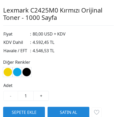
Lexmark C2425M0 Kırmızı Orijinal
Toner - 1000 Sayfa
Fiyat
:
80,00 USD + KDV
KDV Dahil
:
4.592,45 TL
Havale / EFT
:
4.546,53 TL
Diğer Renkler
Adet
-
+