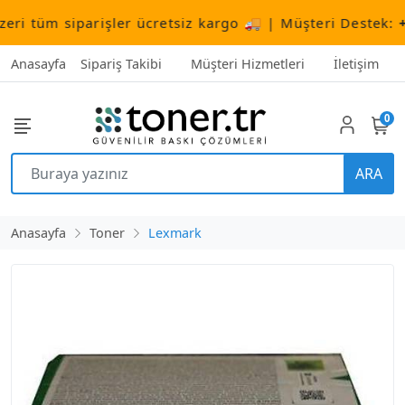
tüm siparişler ücretsiz kargo 🚚 | Müşteri Destek:
+90 
Anasayfa
Sipariş Takibi
Müşteri Hizmetleri
İletişim
0
ARA
Anasayfa
Toner
Lexmark