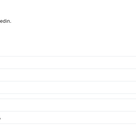
edin.
A