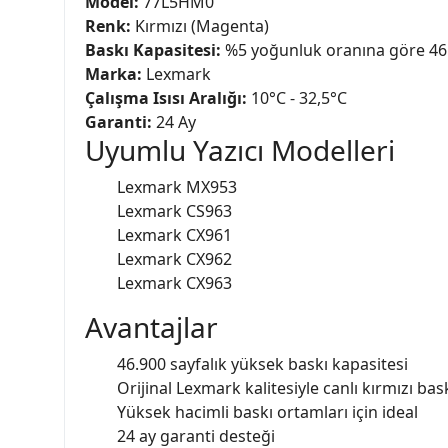
Model:
77L5HM0
Renk:
Kırmızı (Magenta)
Baskı Kapasitesi:
%5 yoğunluk oranına göre 46
Marka:
Lexmark
Çalışma Isısı Aralığı:
10°C - 32,5°C
Garanti:
24 Ay
Uyumlu Yazıcı Modelleri
Lexmark MX953
Lexmark CS963
Lexmark CX961
Lexmark CX962
Lexmark CX963
Avantajlar
46.900 sayfalık yüksek baskı kapasitesi
Orijinal Lexmark kalitesiyle canlı kırmızı bas
Yüksek hacimli baskı ortamları için ideal
24 ay garanti desteği