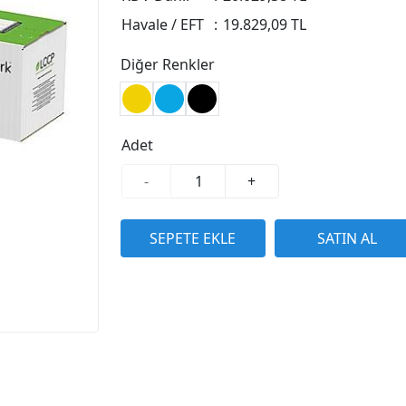
Havale / EFT
:
19.829,09 TL
Diğer Renkler
Adet
-
+