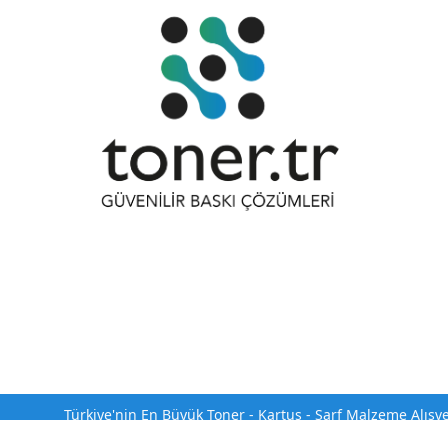
Türkiye'nin En Büyük Toner - Kartuş - Sarf Malzeme Alışv