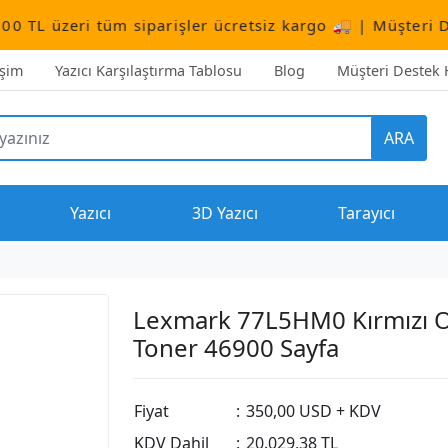
i tüm siparişler ücretsiz kargo 🚚 | Müşteri Destek:
+90
işim
Yazıcı Karşılaştırma Tablosu
Blog
Müşteri Destek H
ARA
Yazıcı
3D Yazıcı
Tarayıcı
Lexmark 77L5HM0 Kırmızı Or
Toner 46900 Sayfa
Fiyat
:
350,00 USD + KDV
KDV Dahil
:
20.029,38 TL