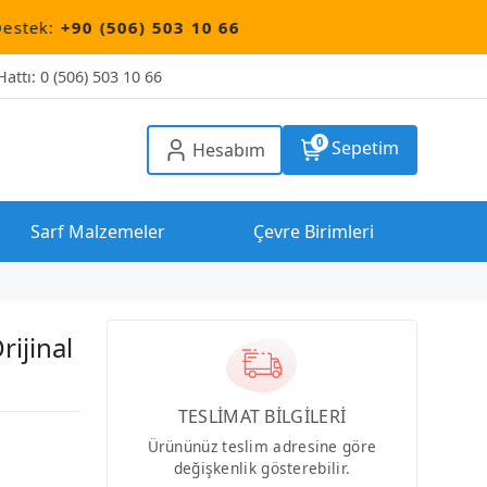
 (506) 503 10 66
attı: 0 (506) 503 10 66
0
Sepetim
Hesabım
Sarf Malzemeler
Çevre Birimleri
ijinal
TESLİMAT BİLGİLERİ
Ürününüz teslim adresine göre
değişkenlik gösterebilir.