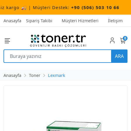
 kargo 🚚 | Müşteri Destek:
+90 (506) 503 10 66
Anasayfa
Sipariş Takibi
Müşteri Hizmetleri
İletişim
0
ARA
Anasayfa
Toner
Lexmark