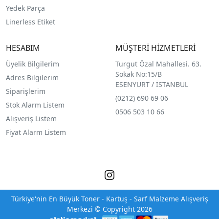
Yedek Parça
Linerless Etiket
HESABIM
MÜŞTERİ HİZMETLERİ
Üyelik Bilgilerim
Turgut Özal Mahallesi. 63.
Sokak No:15/B
Adres Bilgilerim
ESENYURT / İSTANBUL
Siparişlerim
(0212) 690 69 0
6
Stok Alarm Listem
0506 503 10 66
Alışveriş Listem
Fiyat Alarm Listem
Türkiye'nin En Büyük Toner - Kartuş - Sarf Malzeme Alışveriş
Merkezi © Copyright 2026