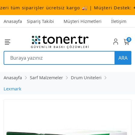
 tüm siparişler ücretsiz kargo 🚚 | Müşteri Destek:
+90 
Anasayfa
Sipariş Takibi
Müşteri Hizmetleri
İletişim
0
ARA
Anasayfa
Sarf Malzemeler
Drum Uniteleri
Lexmark