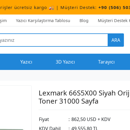
tsiz kargo 🚚 | Müşteri Destek:
+90 (506) 503 10 66
işim
Yazıcı Karşılaştırma Tablosu
Blog
Müşteri Destek H
ARA
Yazıcı
3D Yazıcı
Tarayıcı
Lexmark 66S5X00 Siyah Orij
Toner 31000 Sayfa
Fiyat
:
862,50 USD + KDV
KDV Dahil
:
49.555,80 TL