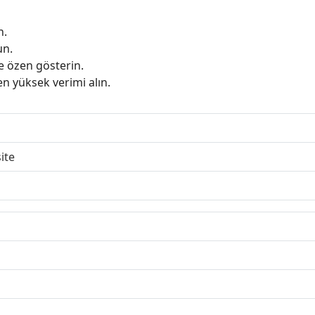
n.
un.
e özen gösterin.
en yüksek verimi alın.
ite