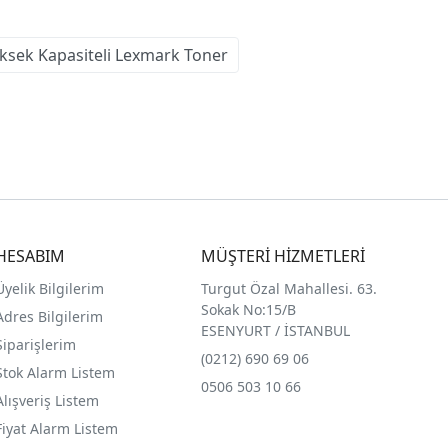
ksek Kapasiteli Lexmark Toner
HESABIM
MÜŞTERİ HİZMETLERİ
Üyelik Bilgilerim
Turgut Özal Mahallesi. 63.
Sokak No:15/B
Adres Bilgilerim
ESENYURT / İSTANBUL
Siparişlerim
(0212) 690 69 0
6
Stok Alarm Listem
0506 503 10 66
Alışveriş Listem
Fiyat Alarm Listem