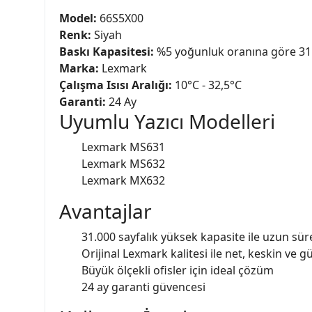
Model:
66S5X00
Renk:
Siyah
Baskı Kapasitesi:
%5 yoğunluk oranına göre 31
Marka:
Lexmark
Çalışma Isısı Aralığı:
10°C - 32,5°C
Garanti:
24 Ay
Uyumlu Yazıcı Modelleri
Lexmark MS631
Lexmark MS632
Lexmark MX632
Avantajlar
31.000 sayfalık yüksek kapasite ile uzun sür
Orijinal Lexmark kalitesi ile net, keskin ve gü
Büyük ölçekli ofisler için ideal çözüm
24 ay garanti güvencesi