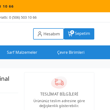
attı: 0 (506) 503 10 66
0
Sepetim
Hesabım
Sarf Malzemeler
Çevre Birimleri
inal
TESLİMAT BİLGİLERİ
Ürününüz teslim adresine göre
değişkenlik gösterebilir.