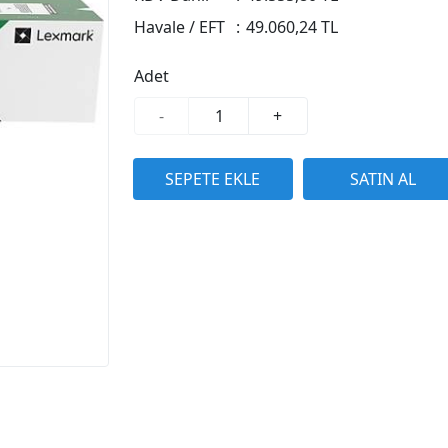
Havale / EFT
:
49.060,24 TL
Adet
-
+