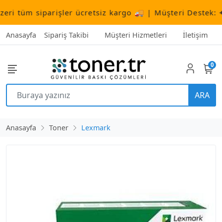
 tüm siparişler ücretsiz kargo 🚚 | Müşteri Destek:
+90
Anasayfa
Sipariş Takibi
Müşteri Hizmetleri
İletişim
0
ARA
Anasayfa
Toner
Lexmark