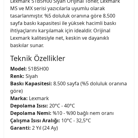
Lexmark 51B5H00 Siyah Orijinal Toner, Lexmark
MS ve MX serisi yazıcılarla uyumlu olarak
tasarlanmıştır. %5 doluluk oranına göre 8.500
sayfa baskı kapasitesi ile yüksek hacimli baskı
ihtiyaçlarını karşılamak için idealdir. Orijinal
Lexmark kalitesiyle net, keskin ve dayanıklı
baskılar sunar.
Teknik Özellikler
Model:
51B5H00
Renk:
Siyah
Baskı Kapasitesi:
8.500 sayfa (%5 doluluk oranına
göre)
Marka:
Lexmark
Depolama Isısı:
20°C - 40°C
Depolama Nemi:
%10 - %90 bağlı nem oranı
Çalışma Isısı Aralığı:
10°C - 32,5°C
Garanti:
2 Yıl (24 Ay)