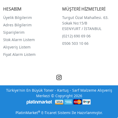
HESABIM
MÜŞTERİ HİZMETLERİ
Üyelik Bilgilerim
Turgut Özal Mahallesi. 63.
Sokak No:15/B
Adres Bilgilerim
ESENYURT / İSTANBUL
Siparişlerim
(0212) 690 69 0
6
Stok Alarm Listem
0506 503 10 66
Alışveriş Listem
Fiyat Alarm Listem
Türkiye'nin En Büyük Toner - Kartuş - Sarf Malzeme Alışveriş
Merkezi © Copyright 2026
®
PlatinMarket
E-Ticaret Sistemi
İle Hazırlanmıştır.