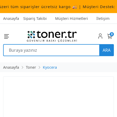
i tüm siparişler ücretsiz kargo 🚚 | Müşteri Destek:
+90
Anasayfa
Sipariş Takibi
Müşteri Hizmetleri
İletişim
0
ARA
Anasayfa
Toner
Kyocera