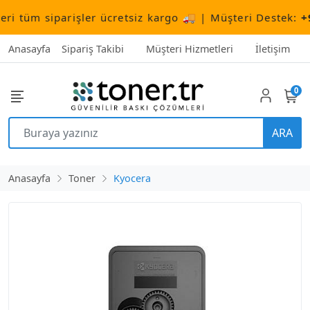
tüm siparişler ücretsiz kargo 🚚 | Müşteri Destek:
+90 
Anasayfa
Sipariş Takibi
Müşteri Hizmetleri
İletişim
0
ARA
Anasayfa
Toner
Kyocera