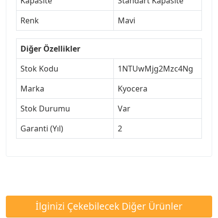
Kapasite
Standart Kapasite
Renk
Mavi
Diğer Özellikler
Stok Kodu
1NTUwMjg2Mzc4Ng
Marka
Kyocera
Stok Durumu
Var
Garanti (Yıl)
2
İlginizi Çekebilecek Diğer Ürünler