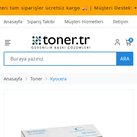
tüm siparişler ücretsiz kargo 🚚 | Müşteri Destek:
+90 
Anasayfa
Sipariş Takibi
Müşteri Hizmetleri
İletişim
0
ARA
Anasayfa
Toner
Kyocera