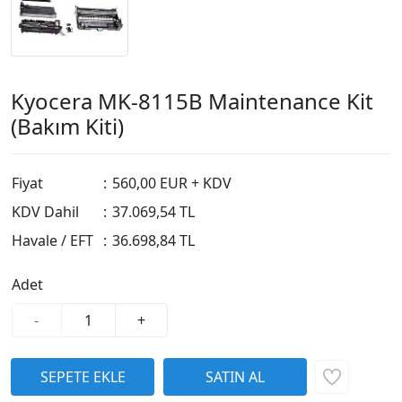
Kyocera MK-8115B Maintenance Kit
(Bakım Kiti)
Fiyat
:
560,00 EUR + KDV
KDV Dahil
:
37.069,54 TL
Havale / EFT
:
36.698,84 TL
Adet
-
+