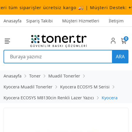
tüm siparişler ücretsiz kargo 🚚 | Müşteri Destek:
+90 (
Anasayfa
Sipariş Takibi
Müşteri Hizmetleri
İletişim
0
ARA
Anasayfa
Toner
Muadil Tonerler
Kyocera Muadil Tonerler
Kyocera ECOSYS M Serisi
Kyocera ECOSYS M8130cin Renkli Lazer Yazıcı
Kyocera