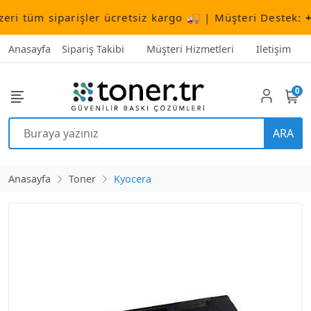
tüm siparişler ücretsiz kargo 🚚 | Müşteri Destek:
+90 
Anasayfa
Sipariş Takibi
Müşteri Hizmetleri
İletişim
0
ARA
Anasayfa
Toner
Kyocera