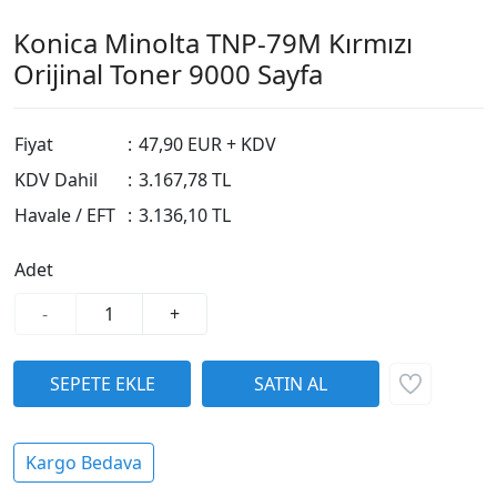
Konica Minolta TNP-79M Kırmızı
Orijinal Toner 9000 Sayfa
Fiyat
:
47,90 EUR + KDV
KDV Dahil
:
3.167,78 TL
Havale / EFT
:
3.136,10 TL
Adet
-
+
Kargo Bedava