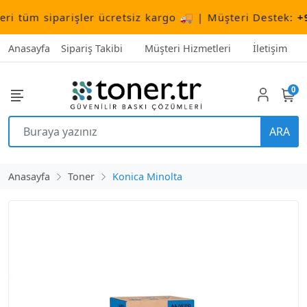
tüm siparişler ücretsiz kargo 🚚 | Müşteri Destek:
+90 
Anasayfa
Sipariş Takibi
Müşteri Hizmetleri
İletişim
0
ARA
Anasayfa
Toner
Konica Minolta