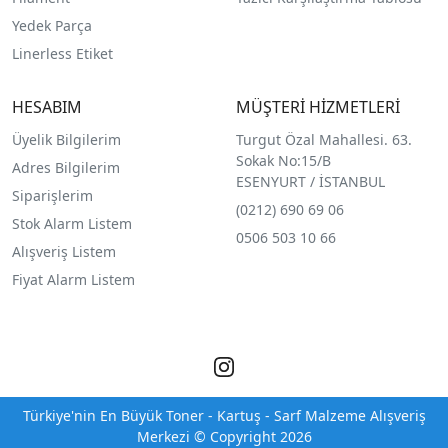
Yedek Parça
Linerless Etiket
HESABIM
MÜŞTERİ HİZMETLERİ
Üyelik Bilgilerim
Turgut Özal Mahallesi. 63.
Sokak No:15/B
Adres Bilgilerim
ESENYURT / İSTANBUL
Siparişlerim
(0212) 690 69 0
6
Stok Alarm Listem
0506 503 10 66
Alışveriş Listem
Fiyat Alarm Listem
Türkiye'nin En Büyük Toner - Kartuş - Sarf Malzeme Alışveriş
Merkezi © Copyright 2026