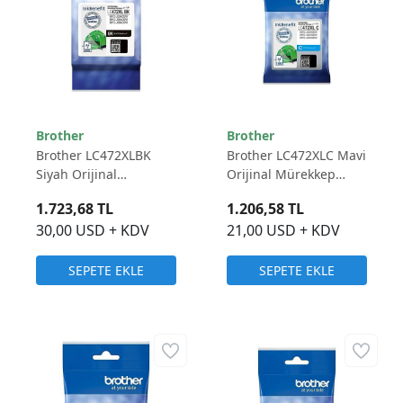
Brother
Brother
Brother LC472XLBK
Brother LC472XLC Mavi
Siyah Orijinal
Orijinal Mürekkep
Mürekkep Kartuş -
Kartuş - 5.000 Sayfa
1.723,68 TL
1.206,58 TL
3.000 Sayfa
30,00 USD + KDV
21,00 USD + KDV
SEPETE EKLE
SEPETE EKLE