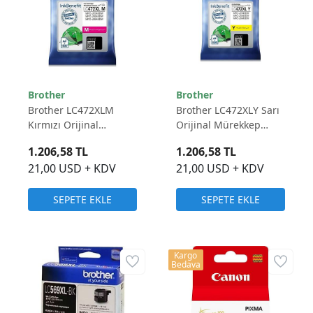
Brother
Brother
Brother LC472XLM
Brother LC472XLY Sarı
Kırmızı Orijinal
Orijinal Mürekkep
Mürekkep Kartuş -
Kartuş - 1.500 Sayfa
1.206,58 TL
1.206,58 TL
1.500 Sayfa
21,00 USD + KDV
21,00 USD + KDV
SEPETE EKLE
SEPETE EKLE
Kargo
Bedava