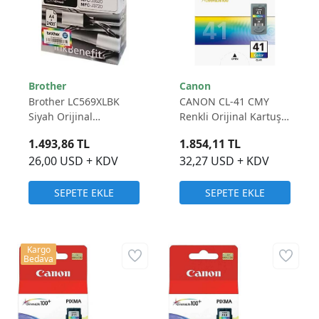
Brother
Canon
Brother LC569XLBK
CANON CL-41 CMY
Siyah Orijinal
Renkli Orijinal Kartuş
Mürekkep Kartuş -
0617B025
1.493,86 TL
1.854,11 TL
2.400 Sayfa
26,00 USD + KDV
32,27 USD + KDV
SEPETE EKLE
SEPETE EKLE
Kargo
Bedava