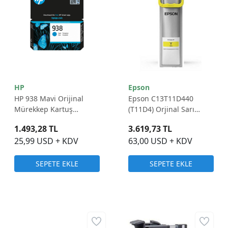
HP
Epson
HP 938 Mavi Orijinal
Epson C13T11D440
Mürekkep Kartuş
(T11D4) Orjinal Sarı
(4S6X5PE)
Kartuş 5.000 Sayfa
1.493,28 TL
3.619,73 TL
25,99 USD + KDV
63,00 USD + KDV
SEPETE EKLE
SEPETE EKLE