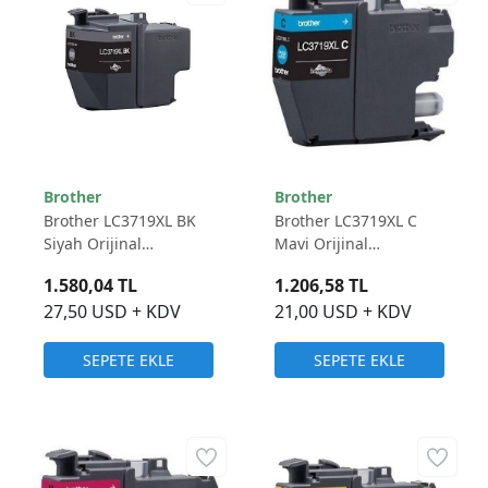
Brother
Brother
Brother LC3719XL BK
Brother LC3719XL C
Siyah Orijinal
Mavi Orijinal
Mürekkep Kartuş -
Mürekkep Kartuş -
1.580,04 TL
1.206,58 TL
3.000 Sayfa
1.500 Sayfa
27,50 USD + KDV
21,00 USD + KDV
SEPETE EKLE
SEPETE EKLE