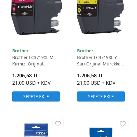
Brother
Brother
Brother LC3719XL M
Brother LC3719XL Y
Kırmızı Orijinal
Sarı Orijinal Mürekkep
Mürekkep Kartuş -
Kartuş - 1.500 Sayfa
1.206,58 TL
1.206,58 TL
1.500 Sayfa
21,00 USD + KDV
21,00 USD + KDV
SEPETE EKLE
SEPETE EKLE