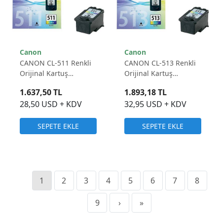
Canon
Canon
CANON CL-511 Renkli
CANON CL-513 Renkli
Orijinal Kartuş
Orijinal Kartuş
2972B007
2971B007
1.637,50 TL
1.893,18 TL
28,50 USD + KDV
32,95 USD + KDV
SEPETE EKLE
SEPETE EKLE
1
2
3
4
5
6
7
8
9
›
»