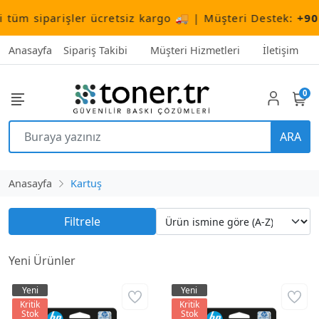
m siparişler ücretsiz kargo 🚚 | Müşteri Destek:
+90 (50
Anasayfa
Sipariş Takibi
Müşteri Hizmetleri
İletişim
0
ARA
Anasayfa
Kartuş
Filtrele
Yeni Ürünler
Yeni
Yeni
Kritik
Kritik
Stok
Stok