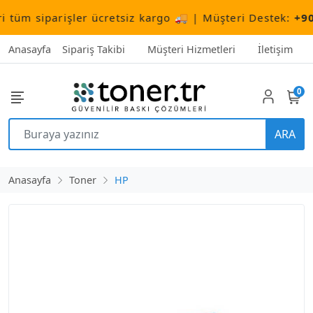
m siparişler ücretsiz kargo 🚚 | Müşteri Destek:
+90 (50
Anasayfa
Sipariş Takibi
Müşteri Hizmetleri
İletişim
0
ARA
Anasayfa
Toner
HP