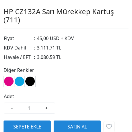
HP CZ132A Sarı Mürekkep Kartuş
(711)
Fiyat
:
45,00 USD + KDV
KDV Dahil
:
3.111,71 TL
Havale / EFT
:
3.080,59 TL
Diğer Renkler
Adet
-
+