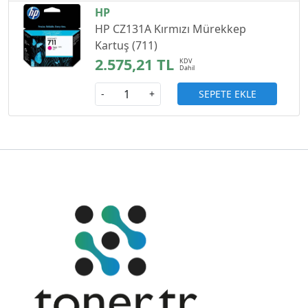
HP
HP CZ131A Kırmızı Mürekkep
Kartuş (711)
2.575,21 TL
SEPETE EKLE
-
+