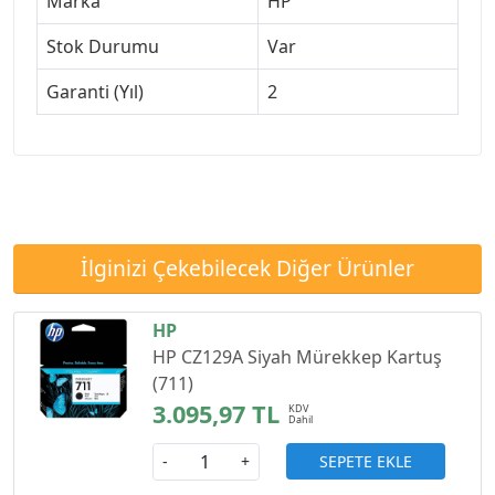
Marka
HP
Stok Durumu
Var
Garanti (Yıl)
2
İlginizi Çekebilecek Diğer Ürünler
HP
HP CZ129A Siyah Mürekkep Kartuş
(711)
3.095,97 TL
SEPETE EKLE
-
+