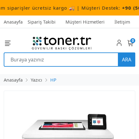
parişler ücretsiz kargo 🚚 | Müşteri Destek:
+90 (506) 
Anasayfa
Sipariş Takibi
Müşteri Hizmetleri
İletişim
0
ARA
Anasayfa
Yazıcı
HP