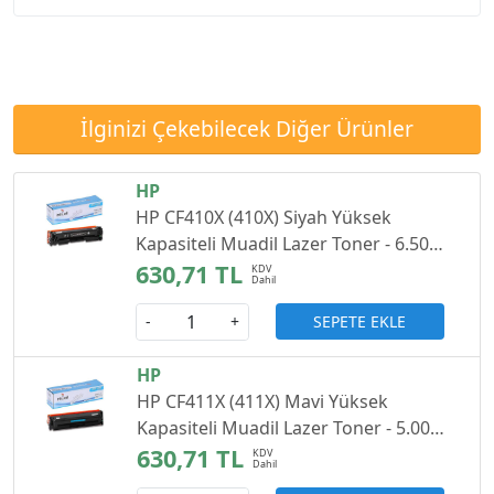
İlginizi Çekebilecek Diğer Ürünler
HP
HP CF410X (410X) Siyah Yüksek
Kapasiteli Muadil Lazer Toner - 6.500
Sayfa
630,71 TL
SEPETE EKLE
-
+
HP
HP CF411X (411X) Mavi Yüksek
Kapasiteli Muadil Lazer Toner - 5.000
Sayfa
630,71 TL