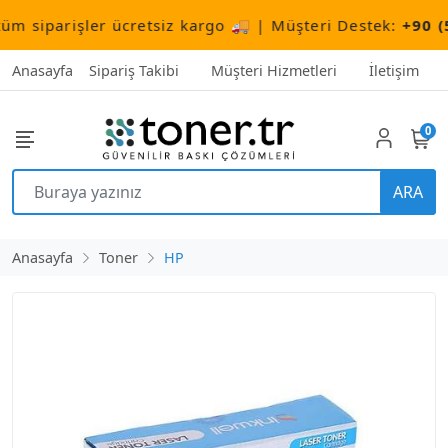
siparişler ücretsiz kargo 🚚 | Müşteri Destek:
+90 (506)
Anasayfa
Sipariş Takibi
Müşteri Hizmetleri
İletişim
0
ARA
Anasayfa
Toner
HP