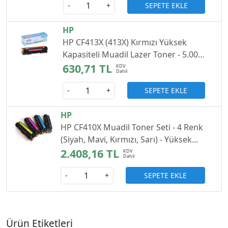
SEPETE EKLE
-
+
HP
HP CF413X (413X) Kırmızı Yüksek
Kapasiteli Muadil Lazer Toner - 5.000
Sayfa
630,71 TL
SEPETE EKLE
-
+
HP
HP CF410X Muadil Toner Seti - 4 Renk
(Siyah, Mavi, Kırmızı, Sarı) - Yüksek
Kapasiteli
2.408,16 TL
SEPETE EKLE
-
+
Ürün Etiketleri