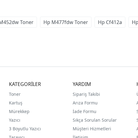
M452dw Toner
Hp M477fdw Toner
Hp Cf412a
Hp
KATEGORİLER
YARDIM
Toner
Sipariş Takibi
Kartuş
Arıza Formu
Mürekkep
İade Formu
Yazıcı
Sıkça Sorulan Sorular
3 Boyutlu Yazıcı
Müşteri Hizmetleri
Tarayıcı
İletişim