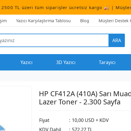
eri tüm siparişler ücretsiz kargo 🚚 | Müşteri Destek:
+
işim
Yazıcı Karşılaştırma Tablosu
Blog
Müşteri Destek H
ARA
Yazıcı
3D Yazıcı
Tarayıcı
HP CF412A (410A) Sarı Muad
Lazer Toner - 2.300 Sayfa
Fiyat
:
10,00 USD + KDV
KDV Dahil
:
572,27 TL