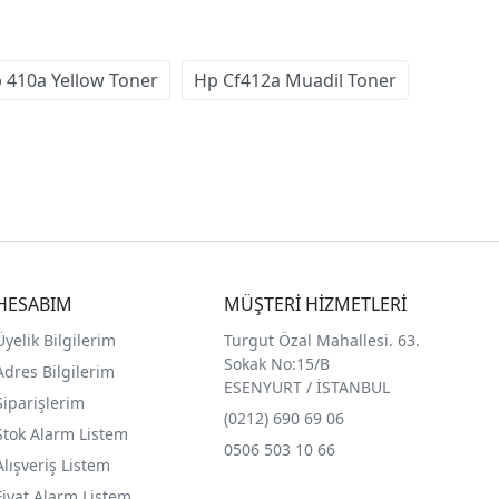
 410a Yellow Toner
Hp Cf412a Muadil Toner
HESABIM
MÜŞTERİ HİZMETLERİ
Üyelik Bilgilerim
Turgut Özal Mahallesi. 63.
Sokak No:15/B
Adres Bilgilerim
ESENYURT / İSTANBUL
Siparişlerim
(0212) 690 69 0
6
Stok Alarm Listem
0506 503 10 66
Alışveriş Listem
Fiyat Alarm Listem