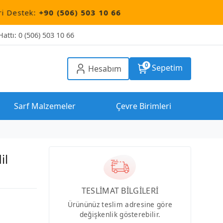
90 (506) 503 10 66
attı: 0 (506) 503 10 66
0
Sepetim
Hesabım
Sarf Malzemeler
Çevre Birimleri
il
TESLİMAT BİLGİLERİ
Ürününüz teslim adresine göre
değişkenlik gösterebilir.