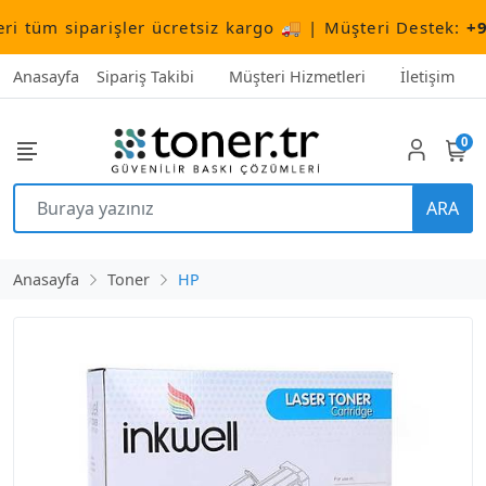
tüm siparişler ücretsiz kargo 🚚 | Müşteri Destek:
+90 (
Anasayfa
Sipariş Takibi
Müşteri Hizmetleri
İletişim
0
ARA
Anasayfa
Toner
HP