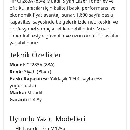
HP CF283A (83A) Muadil Siyah Lazer Toner, ev ve
ofis kullanıcıları için kaliteli baskı performansı ve
ekonomik fiyat avantajı sunar. 1.600 sayfa baskı
kapasitesi sayesinde belgelerinizde net, keskin ve
profesyonel sonuçlar elde edebilirsiniz. Muadil
toner kalitesiyle güvenilir ve uzun ömürlü baskılar
yapabilirsiniz.
Teknik Özellikler
Model:
CF283A (83A)
Renk:
Siyah (Black)
Baskı Kapasitesi:
Yaklaşık 1.600 sayfa (%5
yoğunlukta)
Marka:
Muadil
Garanti:
24 Ay
Uyumlu Yazıcı Modelleri
HP LaserJet Pro M125a