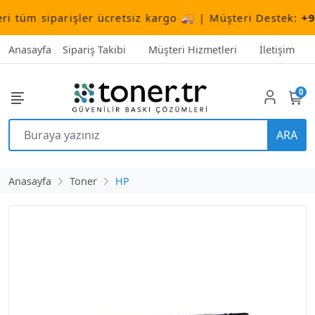
tüm siparişler ücretsiz kargo 🚚 | Müşteri Destek:
+90 (
Anasayfa
Sipariş Takibi
Müşteri Hizmetleri
İletişim
0
ARA
Anasayfa
Toner
HP