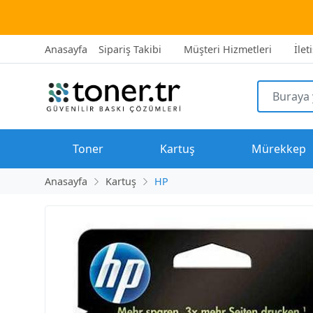
2500 T
Anasayfa
Sipariş Takibi
Müşteri Hizmetleri
İlet
Toner
Kartuş
Mürekkep
Anasayfa
Kartuş
HP