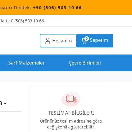
ek:
+90 (506) 503 10 66
attı: 0 (506) 503 10 66
0
Sepetim
Hesabım
Sarf Malzemeler
Çevre Birimleri
 -
TESLİMAT BİLGİLERİ
Ürününüz teslim adresine göre
değişkenlik gösterebilir.