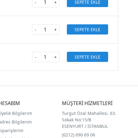
SEPETE EKLE
-
+
SEPETE EKLE
-
+
SEPETE EKLE
-
+
HESABIM
MÜŞTERİ HİZMETLERİ
Üyelik Bilgilerim
Turgut Özal Mahallesi. 63.
Sokak No:15/B
Adres Bilgilerim
ESENYURT / İSTANBUL
Siparişlerim
(0212) 690 69 0
6