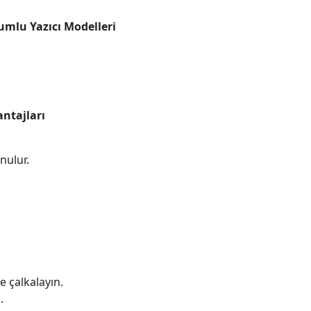
mlu Yazıcı Modelleri
ntajları
nulur.
 çalkalayın.
.