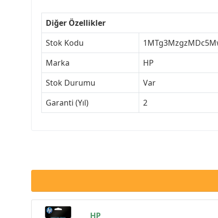
Diğer Özellikler
Stok Kodu
1MTg3MzgzMDc5M
Marka
HP
Stok Durumu
Var
Garanti (Yıl)
2
HP