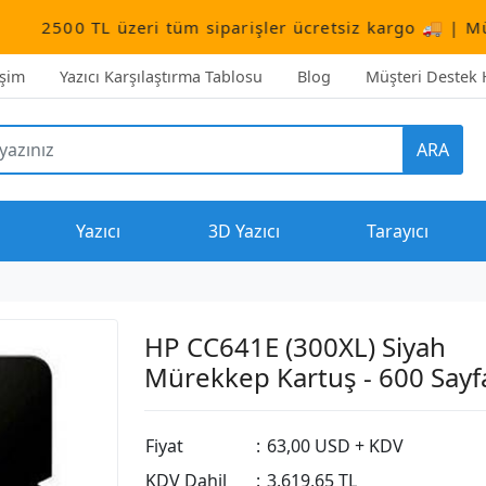
L üzeri tüm siparişler ücretsiz kargo 🚚 | Müşteri Dest
işim
Yazıcı Karşılaştırma Tablosu
Blog
Müşteri Destek H
ARA
Yazıcı
3D Yazıcı
Tarayıcı
HP CC641E (300XL) Siyah
Mürekkep Kartuş - 600 Sayfa
Fiyat
:
63,00 USD + KDV
KDV Dahil
:
3.619,65 TL