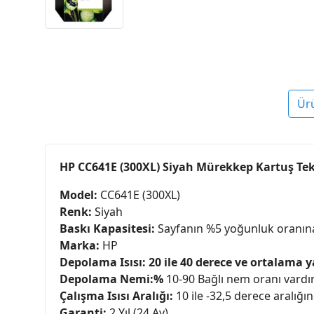
Ür
HP CC641E (300XL) Siyah Mürekkep Kartuş Tekn
Model:
CC641E (300XL)
Renk:
Siyah
Baskı Kapasitesi:
Sayfanın %5 yoğunluk oranına 
Marka:
HP
Depolama Isısı:
20 ile 40 derece ve ortalama 
Depolama Nemi:%
10-90 Bağlı nem oranı vardır
Çalışma Isısı Aralığı:
10 ile -32,5 derece aralığın
Garanti:
2 Yıl (24 Ay)