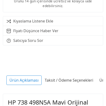
Ürünü 14 gün içerisinde ücretsiz ve kolayca iade
edebilirsiniz.
Kıyaslama Listene Ekle
Fiyatı Düşünce Haber Ver
Satıcıya Soru Sor
Ürün Açıklaması
Taksit / Ödeme Seçenekleri
Ürü
HP 738 498N5A Mavi Orijinal