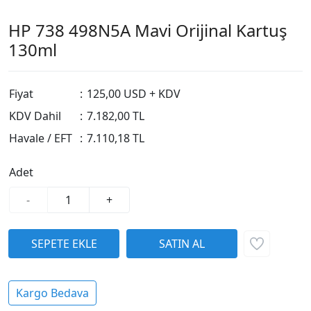
HP 738 498N5A Mavi Orijinal Kartuş
130ml
Fiyat
:
125,00 USD + KDV
KDV Dahil
:
7.182,00 TL
Havale / EFT
:
7.110,18 TL
Adet
-
+
Kargo Bedava