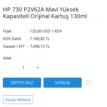
HP 730 P2V62A Mavi Yüksek
Kapasiteli Orijinal Kartuş 130ml
Fiyat
:
125,00 USD + KDV
KDV Dahil
:
7.169,85 TL
Havale / EFT
:
7.098,15 TL
Adet
-
+
Kargo Bedava