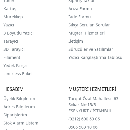
Toner
Sipariş Takibi
Kartuş
Arıza Formu
Mürekkep
İade Formu
Yazıcı
Sıkça Sorulan Sorular
3 Boyutlu Yazıcı
Müşteri Hizmetleri
Tarayıcı
İletişim
3D Tarayıcı
Sürücüler ve Yazılımlar
Filament
Yazıcı Karşılaştırma Tablosu
Yedek Parça
Linerless Etiket
HESABIM
MÜŞTERİ HİZMETLERİ
Üyelik Bilgilerim
Turgut Özal Mahallesi. 63.
Sokak No:15/B
Adres Bilgilerim
ESENYURT / İSTANBUL
Siparişlerim
(0212) 690 69 0
6
Stok Alarm Listem
0506 503 10 66