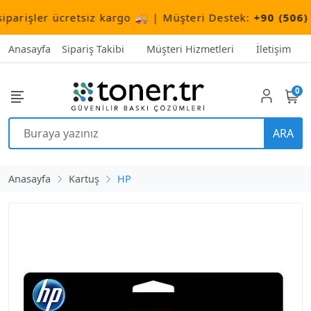
işler ücretsiz kargo 🚚 | Müşteri Destek:
+90 (506) 503
Anasayfa
Sipariş Takibi
Müşteri Hizmetleri
İletişim
0
ARA
Anasayfa
Kartuş
HP