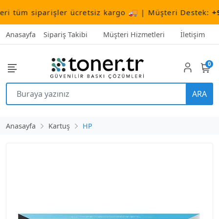
tüm siparişler ücretsiz kargo 🚚 | Müşteri Destek:
+90 (
Anasayfa
Sipariş Takibi
Müşteri Hizmetleri
İletişim
0
ARA
Anasayfa
Kartuş
HP