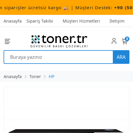
arişler ücretsiz kargo 🚚 | Müşteri Destek:
+90 (506) 5
Anasayfa
Sipariş Takibi
Müşteri Hizmetleri
İletişim
0
ARA
Anasayfa
Toner
HP