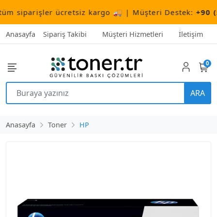
siparişler ücretsiz kargo 🚚 | Müşteri Destek:
+90 (506
Anasayfa
Sipariş Takibi
Müşteri Hizmetleri
İletişim
0
ARA
Anasayfa
Toner
HP