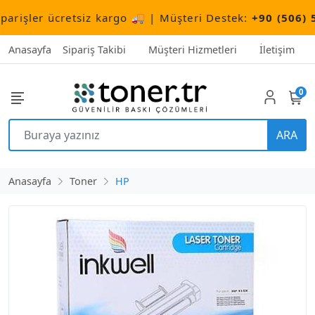
ler ücretsiz kargo 🚚 | Müşteri Destek:
+90 (506) 503 1
Anasayfa
Sipariş Takibi
Müşteri Hizmetleri
İletişim
0
ARA
Anasayfa
Toner
HP