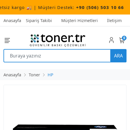
z kargo 🚚 | Müşteri Destek:
+90 (506) 503 10 66
Anasayfa
Sipariş Takibi
Müşteri Hizmetleri
İletişim
0
ARA
Anasayfa
Toner
HP