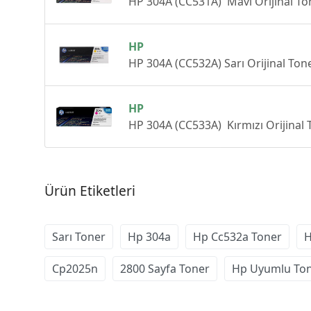
HP 304A (CC531A) Mavi Orijinal To
HP
HP 304A (CC532A) Sarı Orijinal Ton
HP
HP 304A (CC533A) Kırmızı Orijinal 
Ürün Etiketleri
Sarı Toner
Hp 304a
Hp Cc532a Toner
H
Cp2025n
2800 Sayfa Toner
Hp Uyumlu To