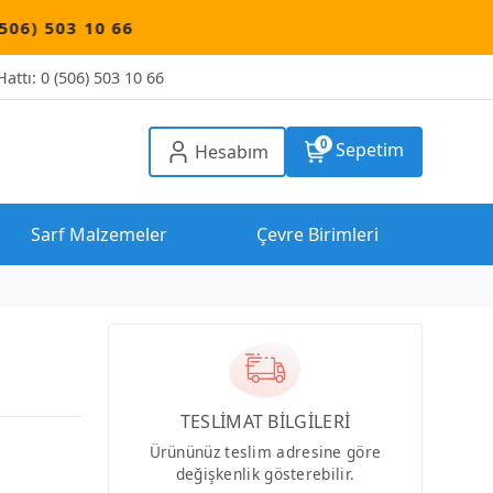
6
attı: 0 (506) 503 10 66
0
Sepetim
Hesabım
Sarf Malzemeler
Çevre Birimleri
TESLİMAT BİLGİLERİ
Ürününüz teslim adresine göre
değişkenlik gösterebilir.