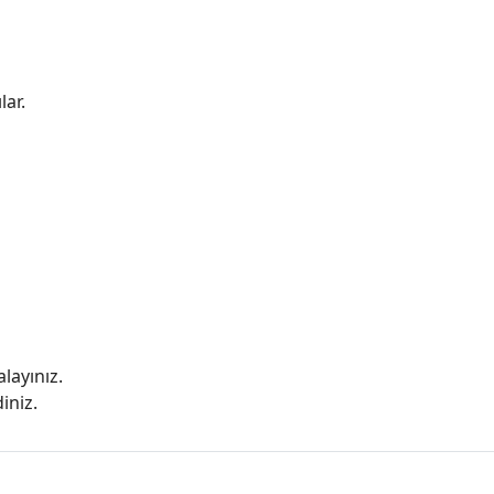
lar.
layınız.
iniz.