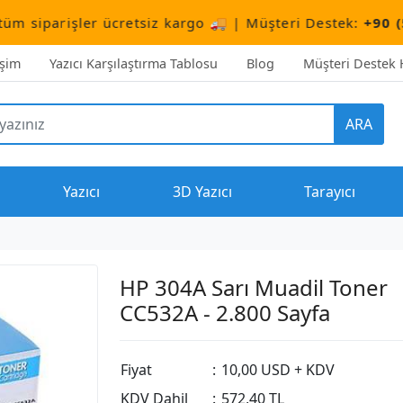
 ücretsiz kargo 🚚 | Müşteri Destek:
+90 (506) 503 10 6
işim
Yazıcı Karşılaştırma Tablosu
Blog
Müşteri Destek H
ARA
Yazıcı
3D Yazıcı
Tarayıcı
HP 304A Sarı Muadil Toner
CC532A - 2.800 Sayfa
Fiyat
:
10,00 USD + KDV
KDV Dahil
:
572,40 TL