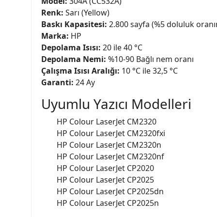
Model:
304A (CC532A)
Renk:
Sarı (Yellow)
Baskı Kapasitesi:
2.800 sayfa (%5 doluluk oranı
Marka:
HP
Depolama Isısı:
20 ile 40 °C
Depolama Nemi:
%10-90 Bağlı nem oranı
Çalışma Isısı Aralığı:
10 °C ile 32,5 °C
Garanti:
24 Ay
Uyumlu Yazıcı Modelleri
HP Colour LaserJet CM2320
HP Colour LaserJet CM2320fxi
HP Colour LaserJet CM2320n
HP Colour LaserJet CM2320nf
HP Colour LaserJet CP2020
HP Colour LaserJet CP2025
HP Colour LaserJet CP2025dn
HP Colour LaserJet CP2025n