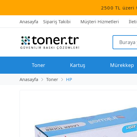
2500 TL üzeri tüm siparişler
Anasayfa
Sipariş Takibi
Müşteri Hizmetleri
İlet
Toner
Kartuş
Mürekkep
Anasayfa
Toner
HP