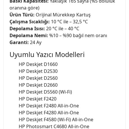
Baskı Kapasitesi:
Yaklaşık 165 sayfa (%5 doluluk
oranına göre)
Ürün Türü:
Orijinal Mürekkep Kartuş
Çalışma Sıcaklığı:
10 °C ile – 32,5 °C
Depolama Isısı:
20 °C ile – 40 °C
Depolama Nemi:
%10 – %90 bağıl nem oranı
Garanti:
24 Ay
Uyumlu Yazıcı Modelleri
HP Deskjet D1660
HP Deskjet D2530
HP Deskjet D2560
HP Deskjet D2660
HP Deskjet D5560 (Wi-Fi)
HP Deskjet F2420
HP Deskjet F2480 All-in-One
HP Deskjet F4280 All-in-One
HP Deskjet F4580 (Wi-Fi) All-in-One
HP Photosmart C4680 All-in-One