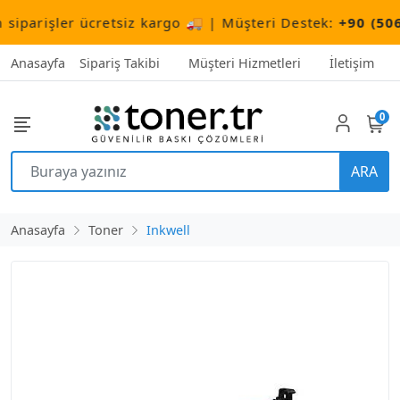
arişler ücretsiz kargo 🚚 | Müşteri Destek:
+90 (506) 50
Anasayfa
Sipariş Takibi
Müşteri Hizmetleri
İletişim
0
ARA
Anasayfa
Toner
Inkwell