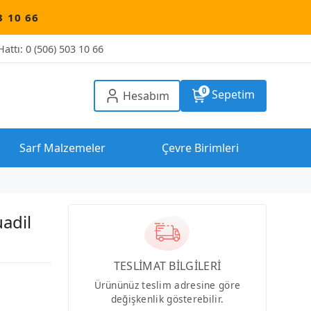
attı: 0 (506) 503 10 66
0
Sepetim
Hesabım
Sarf Malzemeler
Çevre Birimleri
adil
TESLİMAT BİLGİLERİ
Ürününüz teslim adresine göre
değişkenlik gösterebilir.