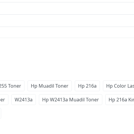
255 Toner
Hp Muadil Toner
Hp 216a
Hp Color La
er
W2413a
Hp W2413a Muadil Toner
Hp 216a Kı