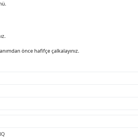
mü.
ız.
nımdan önce hafifçe çalkalayınız.
NQ