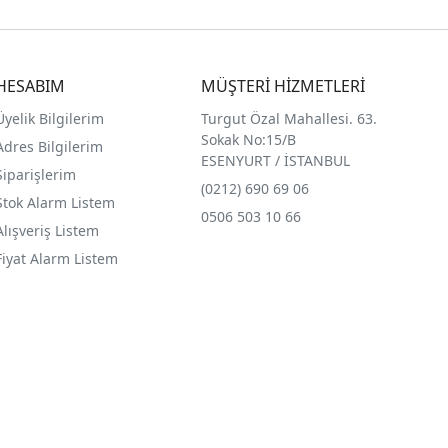
HESABIM
MÜŞTERİ HİZMETLERİ
Üyelik Bilgilerim
Turgut Özal Mahallesi. 63.
Sokak No:15/B
Adres Bilgilerim
ESENYURT / İSTANBUL
Siparişlerim
(0212) 690 69 0
6
Stok Alarm Listem
0506 503 10 66
Alışveriş Listem
Fiyat Alarm Listem