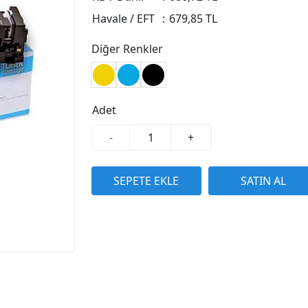
Havale / EFT
:
679,85 TL
Diğer Renkler
Adet
-
+