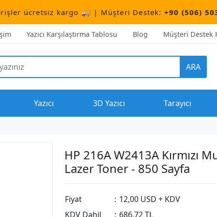
tsiz kargo 🚚 | Müşteri Destek:
+90 (506) 503 10 66
işim
Yazıcı Karşılaştırma Tablosu
Blog
Müşteri Destek H
ARA
Yazıcı
3D Yazıcı
Tarayıcı
HP 216A W2413A Kırmızı Mu
Lazer Toner - 850 Sayfa
Fiyat
:
12,00 USD + KDV
KDV Dahil
:
686,72 TL