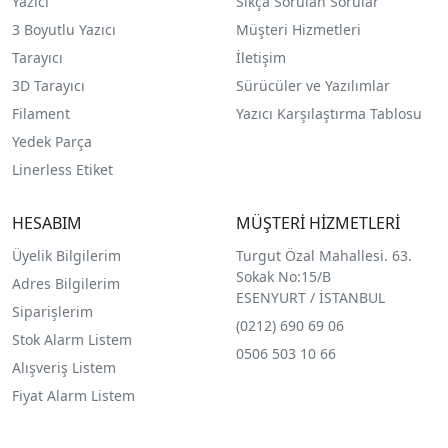
Yazıcı
Sıkça Sorulan Sorular
3 Boyutlu Yazıcı
Müşteri Hizmetleri
Tarayıcı
İletişim
3D Tarayıcı
Sürücüler ve Yazılımlar
Filament
Yazıcı Karşılaştırma Tablosu
Yedek Parça
Linerless Etiket
HESABIM
MÜŞTERİ HİZMETLERİ
Üyelik Bilgilerim
Turgut Özal Mahallesi. 63.
Sokak No:15/B
Adres Bilgilerim
ESENYURT / İSTANBUL
Siparişlerim
(0212) 690 69 0
6
Stok Alarm Listem
0506 503 10 66
Alışveriş Listem
Fiyat Alarm Listem