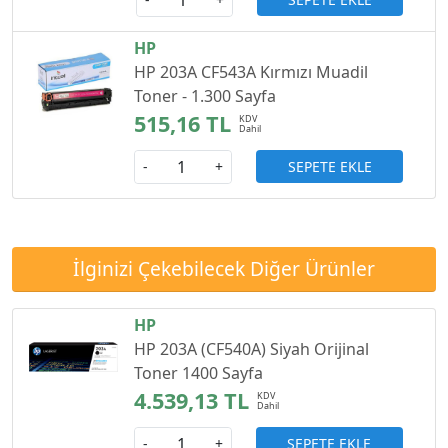
HP
HP 203A CF543A Kırmızı Muadil
Toner - 1.300 Sayfa
515,16 TL
SEPETE EKLE
-
+
İlginizi Çekebilecek Diğer Ürünler
HP
HP 203A (CF540A) Siyah Orijinal
Toner 1400 Sayfa
4.539,13 TL
SEPETE EKLE
-
+