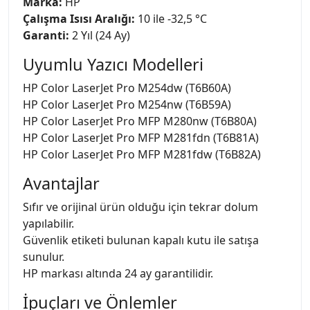
Marka:
HP
Çalışma Isısı Aralığı:
10 ile -32,5 °C
Garanti:
2 Yıl (24 Ay)
Uyumlu Yazıcı Modelleri
HP Color LaserJet Pro M254dw (T6B60A)
HP Color LaserJet Pro M254nw (T6B59A)
HP Color LaserJet Pro MFP M280nw (T6B80A)
HP Color LaserJet Pro MFP M281fdn (T6B81A)
HP Color LaserJet Pro MFP M281fdw (T6B82A)
Avantajlar
Sıfır ve orijinal ürün olduğu için tekrar dolum
yapılabilir.
Güvenlik etiketi bulunan kapalı kutu ile satışa
sunulur.
HP markası altında 24 ay garantilidir.
İpuçları ve Önlemler