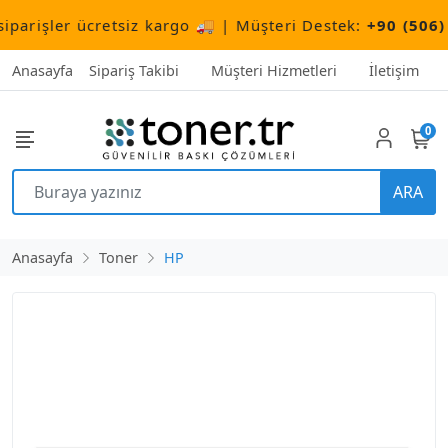
işler ücretsiz kargo 🚚 | Müşteri Destek:
+90 (506) 503
Anasayfa
Sipariş Takibi
Müşteri Hizmetleri
İletişim
0
ARA
Anasayfa
Toner
HP