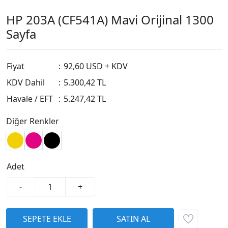
HP 203A (CF541A) Mavi Orijinal 1300
Sayfa
Fiyat
:
92,60 USD + KDV
KDV Dahil
:
5.300,42 TL
Havale / EFT
:
5.247,42 TL
Diğer Renkler
Adet
-
+